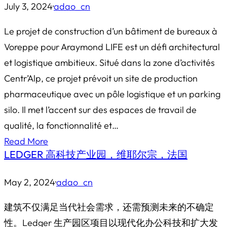
July 3, 2024
·
adao_cn
Le projet de construction d’un bâtiment de bureaux à
Voreppe pour Araymond LIFE est un défi architectural
et logistique ambitieux. Situé dans la zone d’activités
Centr’Alp, ce projet prévoit un site de production
pharmaceutique avec un pôle logistique et un parking
silo. Il met l’accent sur des espaces de travail de
qualité, la fonctionnalité et…
Read More
LEDGER 高科技产业园，维耶尔宗，法国
May 2, 2024
·
adao_cn
建筑不仅满足当代社会需求，还需预测未来的不确定
性。Ledger 生产园区项目以现代化办公科技和扩大发