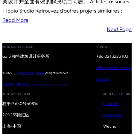
案设计并全面有效的解决项目问题。 Articles associés
: Topio Studio Retrouvez d’autres projets similaires :
Read More
Next Page
AOTU ARCHITECTURE
CONTACT
aotu 翱特建筑设计事务所
+86 021 3223 1031
office@aotu.net.cn
© 2024
All rights reserved
aotu翱特建筑设计事务所
aotu.eu
法律信息
–
网站导航
–
Architecte Lyon
–
Glossaire
AOTU ARCHITETURE
AOTU ARCHITETURE
桂平路680号608室
LinkedIn
200233徐汇区
Instagram
上海-中国
Wechat