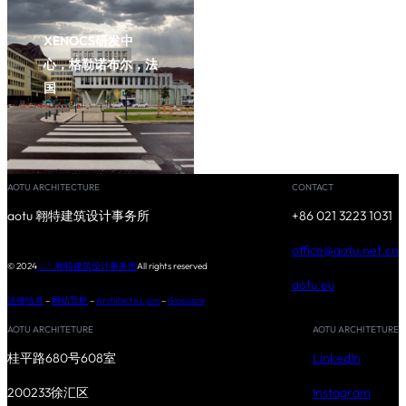
XENOCS研发中
心，格勒诺布尔，法
国
AOTU ARCHITECTURE
CONTACT
aotu 翱特建筑设计事务所
+86 021 3223 1031
office@aotu.net.cn
© 2024
All rights reserved
aotu翱特建筑设计事务所
aotu.eu
法律信息
–
网站导航
–
Architecte Lyon
–
Glossaire
AOTU ARCHITETURE
AOTU ARCHITETURE
桂平路680号608室
LinkedIn
200233徐汇区
Instagram