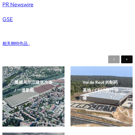
PR Newswire
GSE
相关翱特作品 :
P
N
r
e
e
x
v
t
i
曼德乌尔旧建筑改造
Val de Reuil 的制药
o
/ 一道新能
基地 / CFAO医疗保
u
s
健